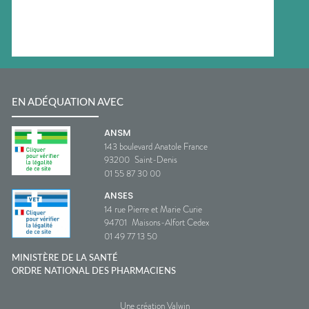
EN ADÉQUATION AVEC
ANSM
143 boulevard Anatole France
93200
Saint-Denis
01 55 87 30 00
ANSES
14 rue Pierre et Marie Curie
94701
Maisons-Alfort Cedex
01 49 77 13 50
MINISTÈRE DE LA SANTÉ
ORDRE NATIONAL DES PHARMACIENS
Une création Valwin