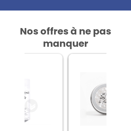
Nos offres à ne pas
manquer
NAT & FORM
WATERWIPES
ELMEX
ert Magnesium Vitamine B6
ELMEX SENSITIVE Pâte dentif
Lingettes Texturées x60
40 gélules
2T/75ml