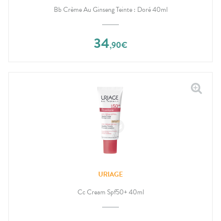
Bb Crème Au Ginseng Teinte : Doré 40ml
34
,
90
€
URIAGE
Cc Cream Spf50+ 40ml