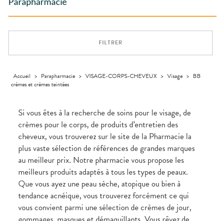
ACCESSOIRES
Aliments
Parapharmacie
PHARMACIES
DISPOSITIFS
D’ORDONNANCE
Orthopédie
Vétérinaire
VISAGE-
DE GARDE
Etendre
MÉDICAUX
Trousse à
MUSCLES -
Compléments
CORPS-
Etendre
Trousse à
ARTICULATIONS
pharmacie
alimentaires
CHEVEUX
VOTRE
pharmacie
APPLICATION
OPHTALMOLOGIE
Douleurs
Dispositifs
Cheveux
Etendre
DE SANTÉ
articulaires
médicaux
FILTRER
Irritations
OREILLES
Corps
Etendre
L'ACTUALITÉ
Douleurs
- NEZ -
Lavages
SANTÉ
Homme
musculaires
GORGE
oculaires
Solaire
Maux
SANTÉ-
Accueil
>
Parapharmacie
>
VISAGE-CORPS-CHEVEUX
>
Visage
>
BB
Etendre
NUTRITION
de gorge
crèmes et crèmes teintées
Visage
Boissons et
Rhumes
SEVRAGE
Etendre
TABAGIQUE
Aliments
- état
grippaux
Si vous êtes à la recherche de soins pour le visage, de
Compléments
Gommes
SOINS
Etendre
crèmes pour le corps, de produits d’entretien des
alimentaires
DENTAIRES
Soins
Sprays
des
cheveux, vous trouverez sur le site de la Pharmacie la
TROUBLES DE
Soins
oreilles
Etendre
dentaires
LA
plus vaste sélection de références de grandes marques
CIRCULATION
Toux
Bains de
au meilleur prix. Notre pharmacie vous propose les
grasses
Jambes
bouche
meilleurs produits adaptés à tous les types de peaux.
lourdes
Toux
Gencives
sèches
Que vous ayez une peau sèche, atopique ou bien à
Hygiène
tendance acnéique, vous trouverez forcément ce qui
bucco-
dentaire
vous convient parmi une sélection de crèmes de jour,
gommages, masques et démaquillants. Vous rêvez de