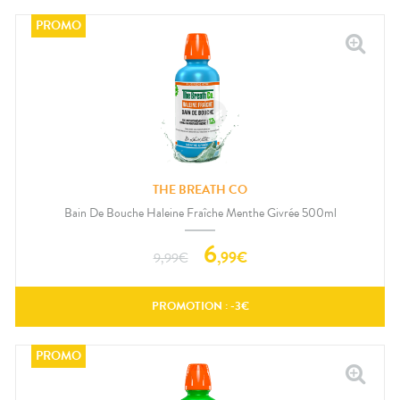
THE BREATH CO
Bain De Bouche Haleine Fraîche Menthe Givrée 500ml
6
,
99
€
9,99
€
PROMOTION : -
3
€