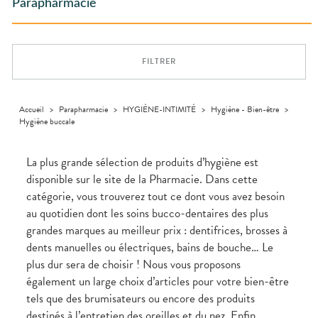
ACCESSOIRES
Aliments
Parapharmacie
PHARMACIES
DISPOSITIFS
D’ORDONNANCE
Orthopédie
Vétérinaire
VISAGE-
DE GARDE
Etendre
MÉDICAUX
Trousse à
MUSCLES -
Compléments
CORPS-
Etendre
Trousse à
ARTICULATIONS
pharmacie
alimentaires
CHEVEUX
VOTRE
pharmacie
APPLICATION
OPHTALMOLOGIE
Douleurs
Dispositifs
Cheveux
Etendre
DE SANTÉ
articulaires
médicaux
FILTRER
Irritations
OREILLES
Corps
Etendre
L'ACTUALITÉ
Douleurs
- NEZ -
Lavages
SANTÉ
Homme
musculaires
GORGE
oculaires
Solaire
Maux
SANTÉ-
Accueil
>
Parapharmacie
>
HYGIÈNE-INTIMITÉ
>
Hygiène - Bien-être
>
Etendre
NUTRITION
de gorge
Hygiène buccale
Visage
Boissons et
Rhumes
SEVRAGE
Etendre
TABAGIQUE
Aliments
- état
grippaux
La plus grande sélection de produits d’hygiène est
Compléments
Gommes
SOINS
Etendre
disponible sur le site de la Pharmacie. Dans cette
alimentaires
DENTAIRES
Soins
Sprays
des
catégorie, vous trouverez tout ce dont vous avez besoin
TROUBLES DE
Soins
oreilles
Etendre
dentaires
LA
au quotidien dont les soins bucco-dentaires des plus
CIRCULATION
Toux
Bains de
grandes marques au meilleur prix : dentifrices, brosses à
grasses
Jambes
bouche
dents manuelles ou électriques, bains de bouche… Le
lourdes
Toux
Gencives
sèches
plus dur sera de choisir ! Nous vous proposons
Hygiène
également un large choix d’articles pour votre bien-être
bucco-
dentaire
tels que des brumisateurs ou encore des produits
destinés à l’entretien des oreilles et du nez. Enfin,