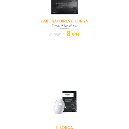
LABORATOIRES FILORGA
Time-filler Mask
8
,
99
€
10,99
€
FILORGA