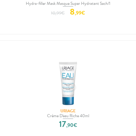
Hydra-filler Mask Masque Super Hydratant Sach/1
8
,
99
€
10,99
€
URIAGE
Crème D'eau Riche 40ml
17
,
90
€