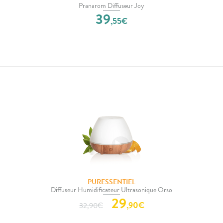
Pranarom Diffuseur Joy
39
,
55
€
PURESSENTIEL
Diffuseur Humidificateur Ultrasonique Orso
29
,
90
€
32,90
€