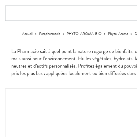
ACCESSOIRES
Aliments
PHARMACIES
DISPOSITIFS
D’ORDONNANCE
Orthopédie
Vétérinaire
VISAGE-
DE GARDE
Etendre
MÉDICAUX
Trousse à
MUSCLES -
Compléments
CORPS-
Etendre
Trousse à
ARTICULATIONS
pharmacie
alimentaires
CHEVEUX
VOTRE
pharmacie
APPLICATION
OPHTALMOLOGIE
Douleurs
Dispositifs
Cheveux
Etendre
DE SANTÉ
articulaires
médicaux
Irritations
OREILLES
Corps
Etendre
L'ACTUALITÉ
Accueil
>
Parapharmacie
>
PHYTO-AROMA-BIO
>
Phyto-Aroma
>
D
Douleurs
- NEZ -
Lavages
SANTÉ
Homme
musculaires
GORGE
oculaires
Solaire
Maux
SANTÉ-
Etendre
La Pharmacie sait à quel point la nature regorge de bienfaits,
NUTRITION
de gorge
Visage
mais aussi pour l’environnement. Huiles végétales, hydrolats,
Boissons et
Rhumes
SEVRAGE
Etendre
TABAGIQUE
Aliments
- état
neutres et d’actifs personnalisés. Profitez également du pouvoi
grippaux
Compléments
Gommes
SOINS
prix les plus bas : appliquées localement ou bien diffusées dans
Etendre
alimentaires
DENTAIRES
Soins
Sprays
des
TROUBLES DE
Soins
oreilles
Etendre
dentaires
LA
CIRCULATION
Toux
Bains de
grasses
Jambes
bouche
lourdes
Toux
Gencives
sèches
Hygiène
bucco-
dentaire