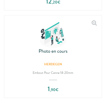
12
,
20
€
HERDEGEN
Embout Pour Canne 18-20mm
1
,
90
€