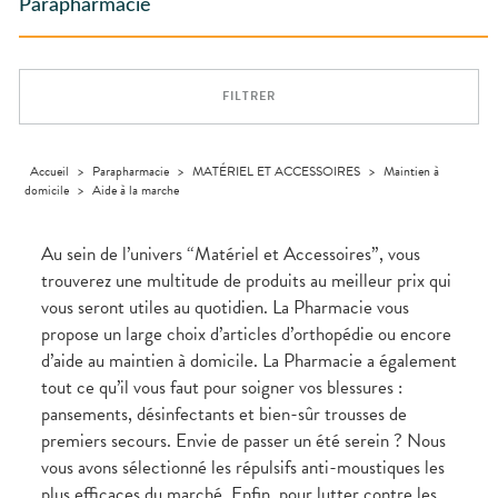
ACCESSOIRES
Aliments
Parapharmacie
PHARMACIES
DISPOSITIFS
D’ORDONNANCE
Orthopédie
Vétérinaire
VISAGE-
DE GARDE
Etendre
MÉDICAUX
Trousse à
MUSCLES -
Compléments
CORPS-
Etendre
Trousse à
ARTICULATIONS
pharmacie
alimentaires
CHEVEUX
VOTRE
pharmacie
APPLICATION
OPHTALMOLOGIE
Douleurs
Dispositifs
Cheveux
Etendre
DE SANTÉ
articulaires
médicaux
FILTRER
Irritations
OREILLES
Corps
Etendre
L'ACTUALITÉ
Douleurs
- NEZ -
Lavages
SANTÉ
Homme
musculaires
GORGE
oculaires
Solaire
Maux
SANTÉ-
Accueil
>
Parapharmacie
>
MATÉRIEL ET ACCESSOIRES
>
Maintien à
Etendre
NUTRITION
de gorge
domicile
>
Aide à la marche
Visage
Boissons et
Rhumes
SEVRAGE
Etendre
TABAGIQUE
Aliments
- état
grippaux
Au sein de l’univers “Matériel et Accessoires”, vous
Compléments
Gommes
SOINS
Etendre
trouverez une multitude de produits au meilleur prix qui
alimentaires
DENTAIRES
Soins
Sprays
des
vous seront utiles au quotidien. La Pharmacie vous
TROUBLES DE
Soins
oreilles
Etendre
dentaires
LA
propose un large choix d’articles d’orthopédie ou encore
CIRCULATION
Toux
Bains de
d’aide au maintien à domicile. La Pharmacie a également
grasses
Jambes
bouche
tout ce qu’il vous faut pour soigner vos blessures :
lourdes
Toux
Gencives
sèches
pansements, désinfectants et bien-sûr trousses de
Hygiène
premiers secours. Envie de passer un été serein ? Nous
bucco-
dentaire
vous avons sélectionné les répulsifs anti-moustiques les
plus efficaces du marché. Enfin, pour lutter contre les