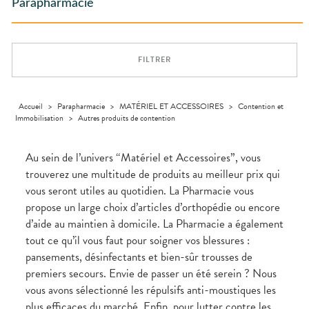
ACCESSOIRES
Aliments
Parapharmacie
PHARMACIES
DISPOSITIFS
D’ORDONNANCE
Orthopédie
Vétérinaire
VISAGE-
DE GARDE
Etendre
MÉDICAUX
Trousse à
MUSCLES -
Compléments
CORPS-
Etendre
Trousse à
ARTICULATIONS
pharmacie
alimentaires
CHEVEUX
VOTRE
pharmacie
APPLICATION
OPHTALMOLOGIE
Douleurs
Dispositifs
Cheveux
Etendre
DE SANTÉ
articulaires
médicaux
FILTRER
Irritations
OREILLES
Corps
Etendre
L'ACTUALITÉ
Douleurs
- NEZ -
Lavages
SANTÉ
Homme
musculaires
GORGE
oculaires
Solaire
Maux
SANTÉ-
Accueil
>
Parapharmacie
>
MATÉRIEL ET ACCESSOIRES
>
Contention et
Etendre
NUTRITION
de gorge
Immobilisation
>
Autres produits de contention
Visage
Boissons et
Rhumes
SEVRAGE
Etendre
TABAGIQUE
Aliments
- état
grippaux
Au sein de l’univers “Matériel et Accessoires”, vous
Compléments
Gommes
SOINS
Etendre
trouverez une multitude de produits au meilleur prix qui
alimentaires
DENTAIRES
Soins
Sprays
des
vous seront utiles au quotidien. La Pharmacie vous
TROUBLES DE
Soins
oreilles
Etendre
dentaires
LA
propose un large choix d’articles d’orthopédie ou encore
CIRCULATION
Toux
Bains de
d’aide au maintien à domicile. La Pharmacie a également
grasses
Jambes
bouche
tout ce qu’il vous faut pour soigner vos blessures :
lourdes
Toux
Gencives
sèches
pansements, désinfectants et bien-sûr trousses de
Hygiène
premiers secours. Envie de passer un été serein ? Nous
bucco-
dentaire
vous avons sélectionné les répulsifs anti-moustiques les
plus efficaces du marché. Enfin, pour lutter contre les