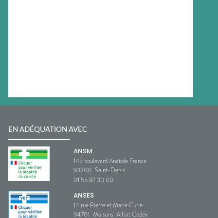
EN ADÉQUATION AVEC
ANSM
143 boulevard Anatole France
93200
Saint-Denis
01 55 87 30 00
ANSES
14 rue Pierre et Marie Curie
94701
Maisons-Alfort Cedex