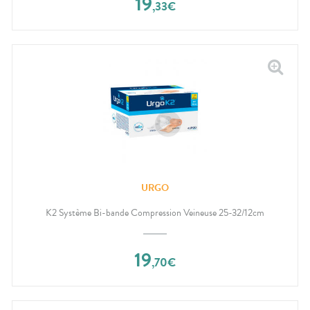
19
,
33
€
URGO
K2 Système Bi-bande Compression Veineuse 25-32/12cm
19
,
70
€