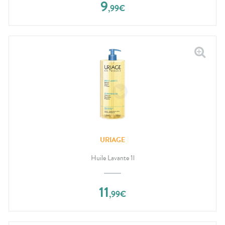
9
,
99
€
URIAGE
Huile Lavante 1l
11
,
99
€