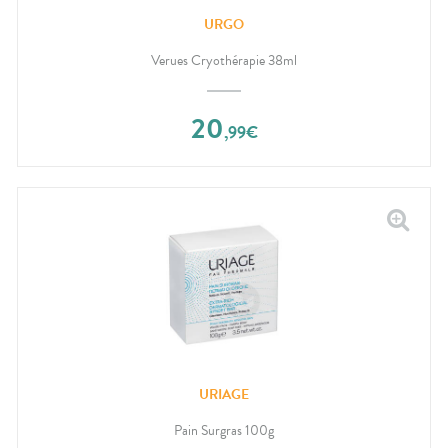
URGO
Verues Cryothérapie 38ml
20
,
99
€
URIAGE
Pain Surgras 100g