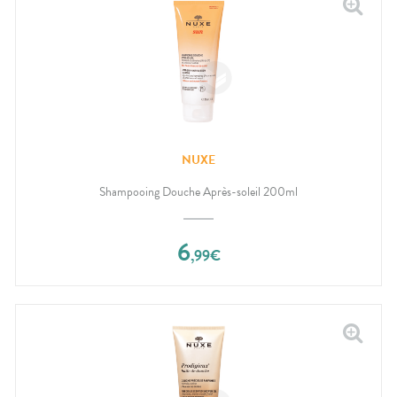
NUXE
Shampooing Douche Après-soleil 200ml
6
,
99
€