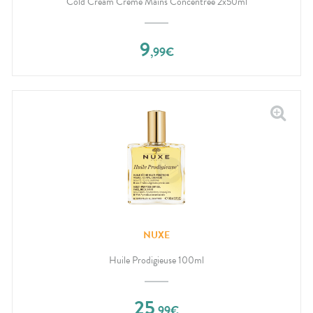
Cold Cream Crème Mains Concentrée 2x50ml
9
,
99
€
NUXE
Huile Prodigieuse 100ml
25
,
99
€