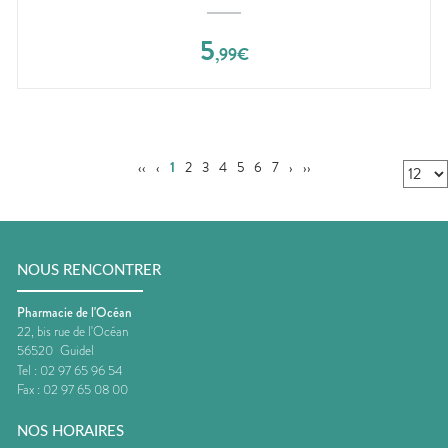
5
,
99
€
‹‹
‹
1
2
3
4
5
6
7
›
››
NOUS RENCONTRER
Pharmacie de l'Océan
22, bis rue de l'Océan
56520
Guidel
Tel :
02 97 65 96 54
Fax :
02 97 65 08 00
NOS HORAIRES