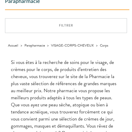
ACCESSOIRES
Aliments
Parapharmacie
PHARMACIES
DISPOSITIFS
D’ORDONNANCE
Orthopédie
Vétérinaire
VISAGE-
DE GARDE
Etendre
MÉDICAUX
Trousse à
MUSCLES -
Compléments
CORPS-
Etendre
Trousse à
ARTICULATIONS
pharmacie
alimentaires
CHEVEUX
VOTRE
pharmacie
APPLICATION
OPHTALMOLOGIE
Douleurs
Dispositifs
Cheveux
Etendre
DE SANTÉ
articulaires
médicaux
FILTRER
Irritations
OREILLES
Corps
Etendre
L'ACTUALITÉ
Douleurs
- NEZ -
Lavages
SANTÉ
Homme
musculaires
GORGE
oculaires
Solaire
Maux
SANTÉ-
Accueil
>
Parapharmacie
>
VISAGE-CORPS-CHEVEUX
>
Corps
Etendre
NUTRITION
de gorge
Visage
Boissons et
Rhumes
SEVRAGE
Etendre
Si vous êtes à la recherche de soins pour le visage, de
TABAGIQUE
Aliments
- état
grippaux
crèmes pour le corps, de produits d’entretien des
Compléments
Gommes
SOINS
Etendre
alimentaires
DENTAIRES
Soins
cheveux, vous trouverez sur le site de la Pharmacie la
Sprays
des
TROUBLES DE
Soins
plus vaste sélection de références de grandes marques
oreilles
Etendre
dentaires
LA
au meilleur prix. Notre pharmacie vous propose les
CIRCULATION
Toux
Bains de
grasses
meilleurs produits adaptés à tous les types de peaux.
Jambes
bouche
lourdes
Toux
Que vous ayez une peau sèche, atopique ou bien à
Gencives
sèches
tendance acnéique, vous trouverez forcément ce qui
Hygiène
vous convient parmi une sélection de crèmes de jour,
bucco-
dentaire
gommages, masques et démaquillants. Vous rêvez de