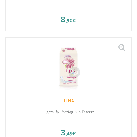
8
,
90
€
TENA
Lights By Protège-slip Discret
3
,
49
€