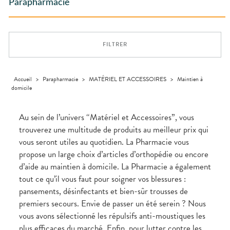
ACCESSOIRES
Aliments
Parapharmacie
PHARMACIES
DISPOSITIFS
D’ORDONNANCE
Orthopédie
Vétérinaire
VISAGE-
DE GARDE
Etendre
MÉDICAUX
Trousse à
MUSCLES -
Compléments
CORPS-
Etendre
Trousse à
ARTICULATIONS
pharmacie
alimentaires
CHEVEUX
VOTRE
pharmacie
APPLICATION
OPHTALMOLOGIE
Douleurs
Dispositifs
Cheveux
Etendre
DE SANTÉ
articulaires
médicaux
FILTRER
Irritations
OREILLES
Corps
Etendre
L'ACTUALITÉ
Douleurs
- NEZ -
Lavages
SANTÉ
Homme
musculaires
GORGE
oculaires
Solaire
Maux
SANTÉ-
Accueil
>
Parapharmacie
>
MATÉRIEL ET ACCESSOIRES
>
Maintien à
Etendre
NUTRITION
de gorge
domicile
Visage
Boissons et
Rhumes
SEVRAGE
Etendre
TABAGIQUE
Aliments
- état
grippaux
Au sein de l’univers “Matériel et Accessoires”, vous
Compléments
Gommes
SOINS
Etendre
trouverez une multitude de produits au meilleur prix qui
alimentaires
DENTAIRES
Soins
Sprays
des
vous seront utiles au quotidien. La Pharmacie vous
TROUBLES DE
Soins
oreilles
Etendre
dentaires
LA
propose un large choix d’articles d’orthopédie ou encore
CIRCULATION
Toux
Bains de
d’aide au maintien à domicile. La Pharmacie a également
grasses
Jambes
bouche
tout ce qu’il vous faut pour soigner vos blessures :
lourdes
Toux
Gencives
sèches
pansements, désinfectants et bien-sûr trousses de
Hygiène
premiers secours. Envie de passer un été serein ? Nous
bucco-
dentaire
vous avons sélectionné les répulsifs anti-moustiques les
plus efficaces du marché. Enfin, pour lutter contre les