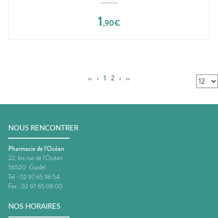
1
,
90
€
‹‹
‹
1
2
›
››
NOUS RENCONTRER
Pharmacie de l'Océan
22, bis rue de l'Océan
56520
Guidel
Tel :
02 97 65 96 54
Fax :
02 97 65 08 00
NOS HORAIRES