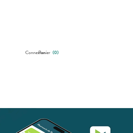
Connexion
Panier
(
0
)