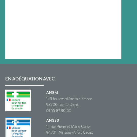
EN ADÉQUATION AVEC
ANSM
143 boulevard Anatole France
93200
Saint-Denis
01 55 87 30 00
ANSES
14 rue Pierre et Marie Curie
94701
Maisons-Alfort Cedex