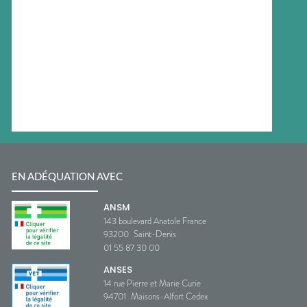
EN ADÉQUATION AVEC
ANSM
143 boulevard Anatole France
93200
Saint-Denis
01 55 87 30 00
ANSES
14 rue Pierre et Marie Curie
94701
Maisons-Alfort Cedex