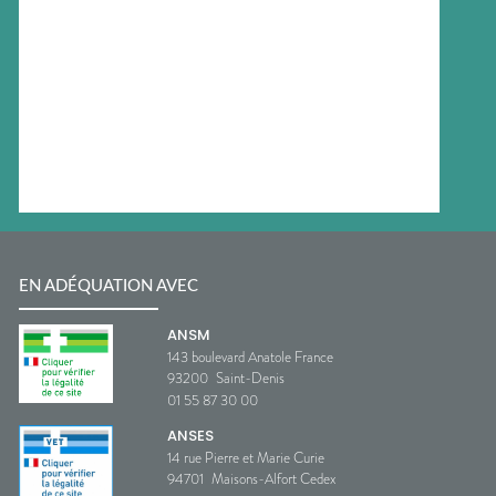
EN ADÉQUATION AVEC
ANSM
143 boulevard Anatole France
93200
Saint-Denis
01 55 87 30 00
ANSES
14 rue Pierre et Marie Curie
94701
Maisons-Alfort Cedex