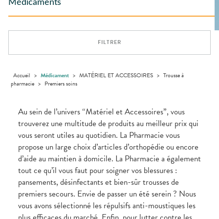
ACCESSOIRES
Aliments
Médicaments
PHARMACIES
DISPOSITIFS
D’ORDONNANCE
Orthopédie
Vétérinaire
VISAGE-
DE GARDE
Etendre
MÉDICAUX
Trousse à
MUSCLES -
Compléments
CORPS-
Etendre
Trousse à
ARTICULATIONS
pharmacie
alimentaires
CHEVEUX
VOTRE
pharmacie
APPLICATION
OPHTALMOLOGIE
Douleurs
Dispositifs
Cheveux
Etendre
DE SANTÉ
articulaires
médicaux
FILTRER
Irritations
OREILLES
Corps
Etendre
L'ACTUALITÉ
Douleurs
- NEZ -
Lavages
SANTÉ
Homme
musculaires
GORGE
oculaires
Solaire
Maux
SANTÉ-
Accueil
>
Médicament
>
MATÉRIEL ET ACCESSOIRES
>
Trousse à
Etendre
NUTRITION
de gorge
pharmacie
>
Premiers soins
Visage
Boissons et
Rhumes
SEVRAGE
Etendre
TABAGIQUE
Aliments
- état
grippaux
Au sein de l’univers “Matériel et Accessoires”, vous
Compléments
Gommes
SOINS
Etendre
trouverez une multitude de produits au meilleur prix qui
alimentaires
DENTAIRES
Soins
Sprays
des
vous seront utiles au quotidien. La Pharmacie vous
TROUBLES DE
Soins
oreilles
Etendre
dentaires
LA
propose un large choix d’articles d’orthopédie ou encore
CIRCULATION
Toux
Bains de
d’aide au maintien à domicile. La Pharmacie a également
grasses
Jambes
bouche
tout ce qu’il vous faut pour soigner vos blessures :
lourdes
Toux
Gencives
sèches
pansements, désinfectants et bien-sûr trousses de
Hygiène
premiers secours. Envie de passer un été serein ? Nous
bucco-
dentaire
vous avons sélectionné les répulsifs anti-moustiques les
plus efficaces du marché. Enfin, pour lutter contre les