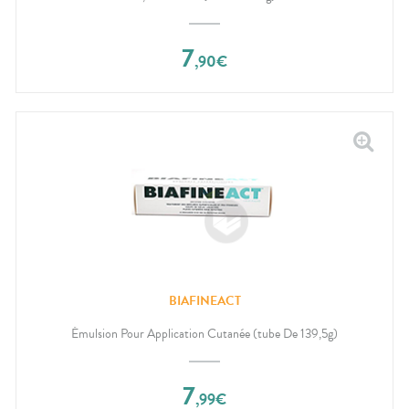
7
,
90
€
BIAFINEACT
Émulsion Pour Application Cutanée (tube De 139,5g)
7
,
99
€