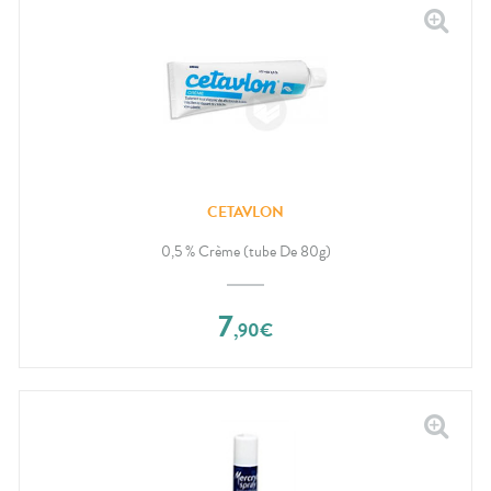
CETAVLON
0,5 % Crème (tube De 80g)
7
,
90
€