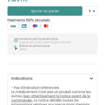
,
90
€ TTC
Ajouter au panier
-
1
+
Paiements 100% sécurisés
Livraison par la pharmacie
À partir de 6,95€, offert à partir 55,00€
Retrait en pharmacie
Offert
Indications
- Pas d'indication référencée
Le médicament n’est pas un produit comme les
autres,
lisez attentivement la notice avant de le
commander.
La notice détaille toutes les
informations relatives aux précautions d’emploi