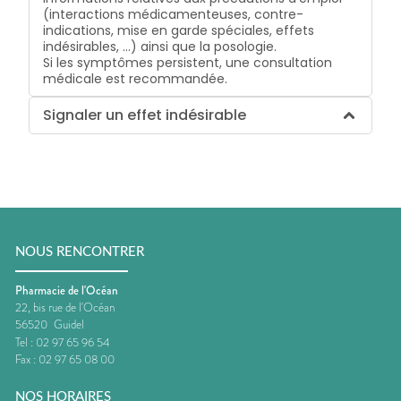
(interactions médicamenteuses, contre-
indications, mise en garde spéciales, effets
indésirables, …) ainsi que la posologie.
Si les symptômes persistent, une consultation
médicale est recommandée.
Signaler un effet indésirable
NOUS RENCONTRER
Pharmacie de l'Océan
22, bis rue de l'Océan
56520
Guidel
Tel :
02 97 65 96 54
Fax :
02 97 65 08 00
NOS HORAIRES