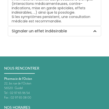
(interactions médicamenteuses, contre-
indications, mise en garde spéciales, effets
indésirables, …) ainsi que la posologie.
Si les symptômes persistent, une consultation
médicale est recommandée.
Signaler un effet indésirable
NOUS RENCONTRER
Pharmacie de l'Océan
22, bis rue de l'Océan
56520
Guidel
Tel :
02 97 65 96 54
Fax :
02 97 65 08 00
NOS HORAIRES