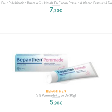
n Pour Pulvérisation Buccale Ou Nasale En Flacon Pressurisé (flacon Pressurisé D
7
,
20
€
BEPANTHEN
5 % Pommade (tube De 30g)
5
,
90
€