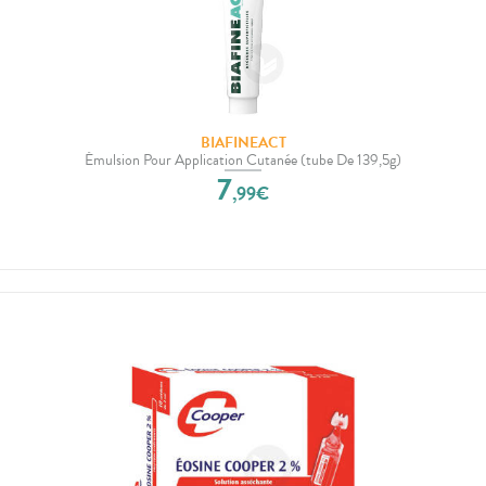
BIAFINEACT
Émulsion Pour Application Cutanée (tube De 139,5g)
7
,
99
€