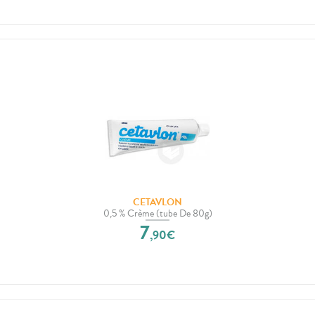
CETAVLON
0,5 % Crème (tube De 80g)
7
,
90
€