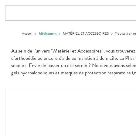
ACCESSOIRES
Aliments
PHARMACIES
DISPOSITIFS
D’ORDONNANCE
Orthopédie
Vétérinaire
VISAGE-
DE GARDE
Etendre
MÉDICAUX
Trousse à
MUSCLES -
Compléments
CORPS-
Etendre
Trousse à
ARTICULATIONS
pharmacie
alimentaires
CHEVEUX
VOTRE
pharmacie
APPLICATION
OPHTALMOLOGIE
Douleurs
Dispositifs
Cheveux
Etendre
DE SANTÉ
articulaires
médicaux
Irritations
OREILLES
Corps
Etendre
L'ACTUALITÉ
Accueil
>
Médicament
>
MATÉRIEL ET ACCESSOIRES
>
Trousse à phar
Douleurs
- NEZ -
Lavages
SANTÉ
Homme
musculaires
GORGE
oculaires
Solaire
Maux
SANTÉ-
Etendre
Au sein de l’univers “Matériel et Accessoires”, vous trouverez 
NUTRITION
de gorge
Visage
d’orthopédie ou encore d’aide au maintien à domicile. La Pharm
Boissons et
Rhumes
SEVRAGE
Etendre
TABAGIQUE
Aliments
- état
secours. Envie de passer un été serein ? Nous vous avons sélect
grippaux
Compléments
Gommes
SOINS
gels hydroalcooliques et masques de protection respiratoire (
Etendre
alimentaires
DENTAIRES
Soins
Sprays
des
TROUBLES DE
Soins
oreilles
Etendre
dentaires
LA
CIRCULATION
Toux
Bains de
grasses
Jambes
bouche
lourdes
Toux
Gencives
sèches
Hygiène
bucco-
dentaire