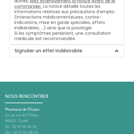
autres,
lisez attentivement la notice avant de le
commander.
La notice détaille toutes les
informations relatives aux précautions d’emploi
(interactions médicamenteuses, contre-
indications, mise en garde spéciales, effets
indésirables, …) ainsi que la posologie.
Si les symptômes persistent, une consultation
médicale est recommandée.
Signaler un effet indésirable
NOUS RENCONTRER
Pharmacie de l'Océan
22, bis rue de l'Océan
56520
Guidel
Tel :
02 97 65 96 54
Fax :
02 97 65 08 00