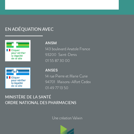
EN ADÉQUATION AVEC
ANSM
143 boulevard Anatole France
93200
Saint-Denis
01 55 87 30 00
ANSES
14 rue Pierre et Marie Curie
94701
Maisons-Alfort Cedex
01 49 77 13 50
MINISTÈRE DE LA SANTÉ
ORDRE NATIONAL DES PHARMACIENS
Une création Valwin