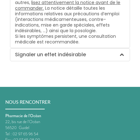
autres,
lisez attentivement la notice avant de le
commander.
La notice détaille toutes les
informations relatives aux précautions d’emploi
(interactions médicamenteuses, contre-
indications, mise en garde spéciales, effets
indésirables, …) ainsi que la posologie.
Si les symptômes persistent, une consultation
médicale est recommandée.
Signaler un effet indésirable
NOUS RENCONTRER
Pharmacie de l'Océan
22, bis rue de l'Océan
56520
Guidel
Tel :
02 97 65 96 54
Fax :
02 97 65 08 00