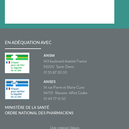
EN ADÉQUATION AVEC
ANSM
143 boulevard Anatole France
93200
Saint-Denis
01 55 87 30 00
ANSES
14 rue Pierre et Marie Curie
94701
Maisons-Alfort Cedex
01 49 77 13 50
MINISTÈRE DE LA SANTÉ
ORDRE NATIONAL DES PHARMACIENS
Une création Valwin