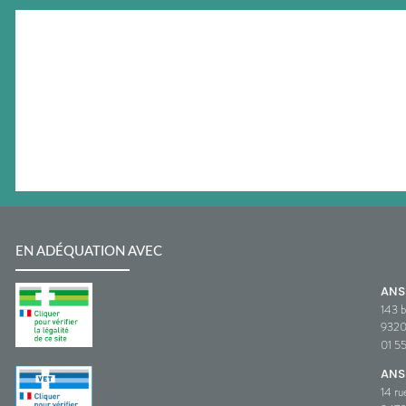
EN ADÉQUATION AVEC
AN
143 b
932
01 5
ANS
14 ru