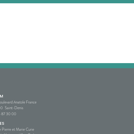
SM
oulevard Anatole France
00
Saint-Denis
5 87 30 00
ES
e Pierre et Marie Curie