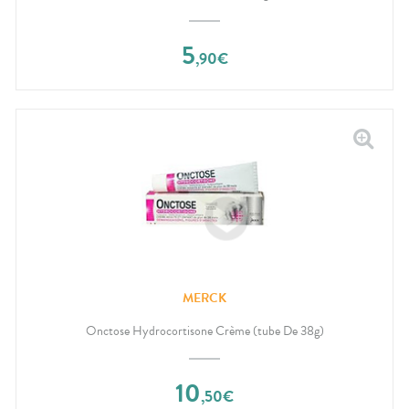
5
,
90
€
MERCK
Onctose Hydrocortisone Crème (tube De 38g)
10
,
50
€