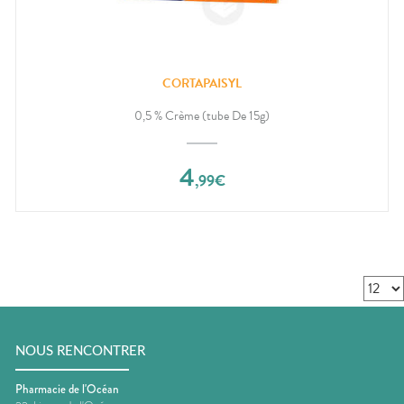
CORTAPAISYL
0,5 % Crème (tube De 15g)
4
,
99
€
NOUS RENCONTRER
Pharmacie de l'Océan