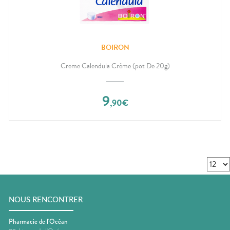
BOIRON
Creme Calendula Crème (pot De 20g)
9
,
90
€
NOUS RENCONTRER
Pharmacie de l'Océan