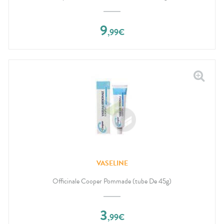
9
,
99
€
VASELINE
Officinale Cooper Pommade (tube De 45g)
3
,
99
€