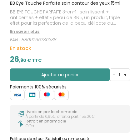
BB Eye Touche Parfaite soin contour des yeux 15ml
BB EYE TOUCHE PARFAITE 3-en-1 : soin lissant +
anticernes + effet « peau de BB », un produit, triple
effet pour la perfection de la peau délicate du
contour des yeux. Yeux « défatigués » et regard
En savoir plus
éclatant : cette crème soyeuse, issue de la
EAN :
8809255780338
technologie coréenne, allie soin lissant surpuissant +
effet anticernes, pour un regard frais, lumineux et
En stock
parfait.
26
,
90
€ TTC
Ajouter au panier
-
1
+
Paiements 100% sécurisés
Livraison par la pharmacie
À partir de 6,95€, offert à partir 55,00€
Retrait en pharmacie
Offert
Politique de retour
Satisfait ou remboursé