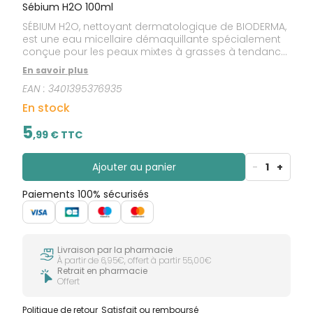
Sébium H2O 100ml
SÉBIUM H2O, nettoyant dermatologique de BIODERMA,
est une eau micellaire démaquillante spécialement
conçue pour les peaux mixtes à grasses à tendance
acnéique. Idéale pour le visage et le cou.
En savoir plus
EAN :
3401395376935
En stock
5
,
99
€ TTC
Ajouter au panier
-
1
+
Paiements 100% sécurisés
Livraison par la pharmacie
À partir de 6,95€, offert à partir 55,00€
Retrait en pharmacie
Offert
Politique de retour
Satisfait ou remboursé