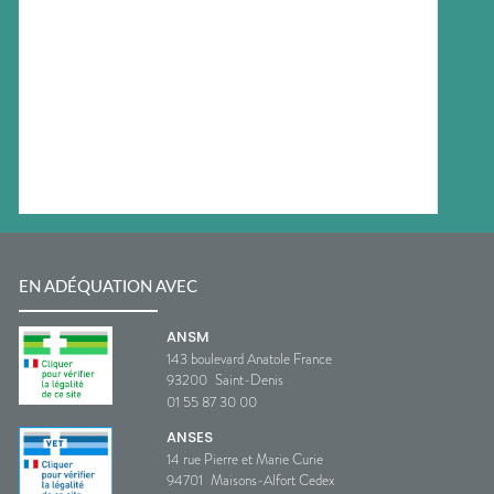
EN ADÉQUATION AVEC
ANSM
143 boulevard Anatole France
93200
Saint-Denis
01 55 87 30 00
ANSES
14 rue Pierre et Marie Curie
94701
Maisons-Alfort Cedex