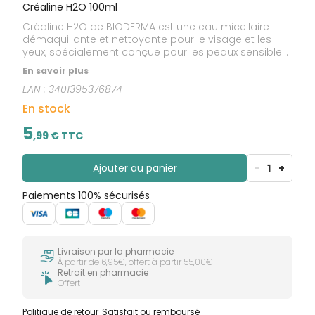
Créaline H2O 100ml
Créaline H2O de BIODERMA est une eau micellaire
démaquillante et nettoyante pour le visage et les
yeux, spécialement conçue pour les peaux sensibles.
Ce produit apporte douceur et protection à votre
En savoir plus
peau.
EAN :
3401395376874
En stock
5
,
99
€ TTC
Ajouter au panier
-
1
+
Paiements 100% sécurisés
Livraison par la pharmacie
À partir de 6,95€, offert à partir 55,00€
Retrait en pharmacie
Offert
Politique de retour
Satisfait ou remboursé