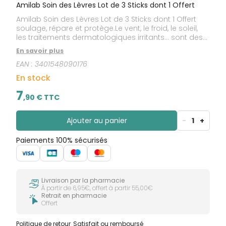
Amilab Soin des Lèvres Lot de 3 Sticks dont 1 Offert
Amilab Soin des Lèvres Lot de 3 Sticks dont 1 Offert
soulage, répare et protège.Le vent, le froid, le soleil,
les traitements dermatologiques irritants… sont des
facteurs extérieurs qui peuvent altérer l'équilibre
En savoir plus
naturel de votre peau.Le soin des lèvres Amilab est
EAN :
3401548090176
destiné à réparer et protéger activement les zones
les plus exposées.Il est réhydratant, régénérateur et
En stock
calmant.
7
,
90
€ TTC
Ajouter au panier
-
1
+
Paiements 100% sécurisés
Livraison par la pharmacie
À partir de 6,95€, offert à partir 55,00€
Retrait en pharmacie
Offert
Politique de retour
Satisfait ou remboursé