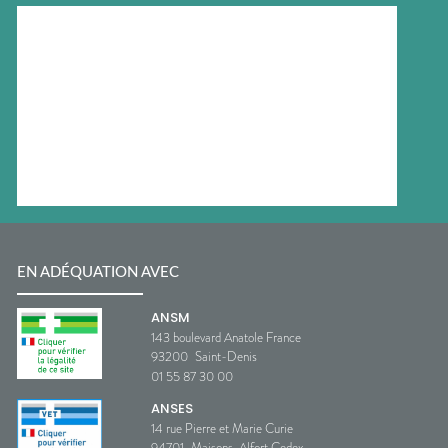
EN ADÉQUATION AVEC
ANSM
143 boulevard Anatole France
93200
Saint-Denis
01 55 87 30 00
ANSES
14 rue Pierre et Marie Curie
94701
Maisons-Alfort Cedex