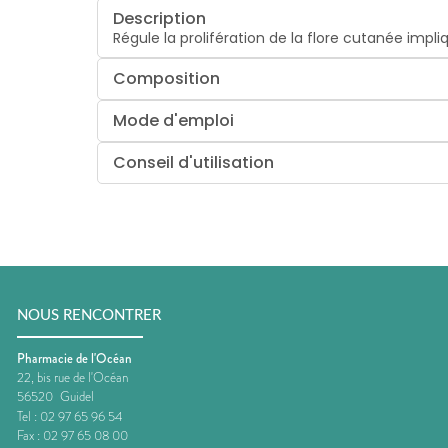
Description
Régule la prolifération de la flore cutanée impl
Composition
Mode d'emploi
Conseil d'utilisation
NOUS RENCONTRER
Pharmacie de l'Océan
22, bis rue de l'Océan
56520
Guidel
Tel :
02 97 65 96 54
Fax :
02 97 65 08 00