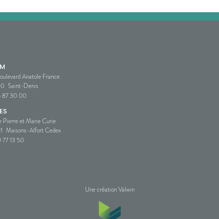
SM
oulevard Anatole France
00
Saint-Denis
5 87 30 00
ES
e Pierre et Marie Curie
1
Maisons-Alfort Cedex
 77 13 50
Une création Valwin