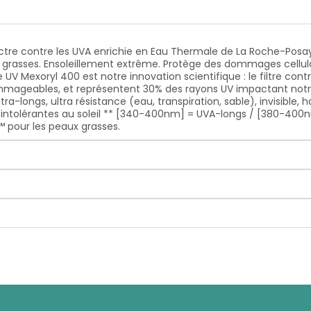
ctre contre les UVA enrichie en Eau Thermale de La Roche-Posay.
 grasses. Ensoleillement extrême. Protège des dommages cellulair
re UV Mexoryl 400 est notre innovation scientifique : le filtre c
ommageables, et représentent 30% des rayons UV impactant notre
-longs, ultra résistance (eau, transpiration, sable), invisible, 
t intolérantes au soleil ** [340-400nm] = UVA-longs / [380-400n
™ pour les peaux grasses.