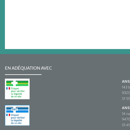
EN ADÉQUATION AVEC
AN
143 b
932
01 5
ANS
14 ru
9470
01 49