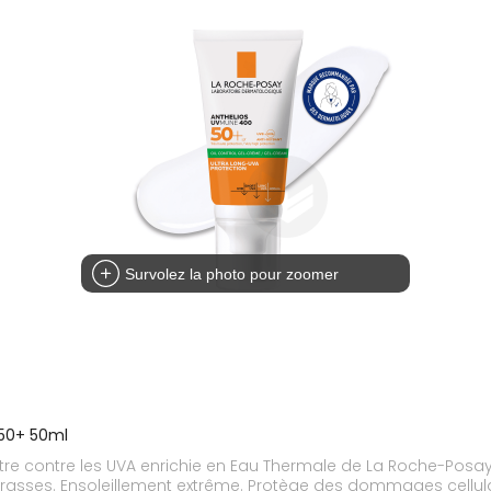
Survolez la photo pour zoomer
F50+ 50ml
re contre les UVA enrichie en Eau Thermale de La Roche-Posay. 
grasses. Ensoleillement extrême. Protège des dommages cellulair