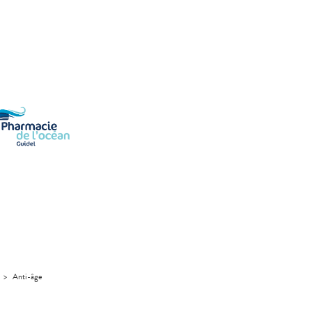
>
Anti-âge