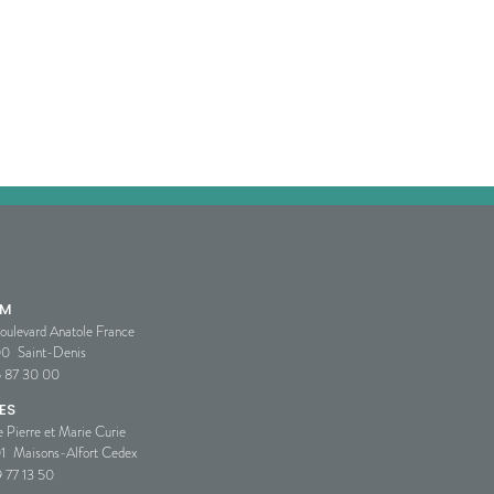
SM
oulevard Anatole France
00
Saint-Denis
5 87 30 00
ES
e Pierre et Marie Curie
1
Maisons-Alfort Cedex
 77 13 50