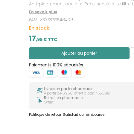
Anti-picotement oculaire. Peau sensible. Le filtre 
LONGS**) : Ils sont imperceptibles et dommageab
En savoir plus
technologie Netlock protection UVB+UVA+UVA ultra-l
EAN :
3337875546409
testé sur peaux sensibles, réactives et intoléran
Maintenant avec la technologie Airlicium™ pour 
En stock
17
,
99
€ TTC
Ajouter au panier
Paiements 100% sécurisés
Livraison par la pharmacie
À partir de 6,95€, offert à partir 55,00€
Retrait en pharmacie
Offert
Politique de retour
Satisfait ou remboursé