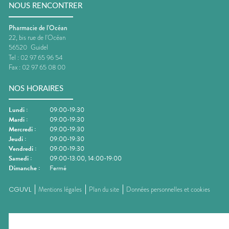
NOUS RENCONTRER
Pharmacie de l'Océan
22, bis rue de l'Océan
56520
Guidel
Tel :
02 97 65 96 54
Fax :
02 97 65 08 00
NOS HORAIRES
Lundi
:
09:00-19:30
Mardi
:
09:00-19:30
Mercredi
:
09:00-19:30
Jeudi
:
09:00-19:30
Vendredi
:
09:00-19:30
Samedi
:
09:00-13:00, 14:00-19:00
Dimanche
:
Fermé
CGUVL
Mentions légales
Plan du site
Données personnelles et cookies