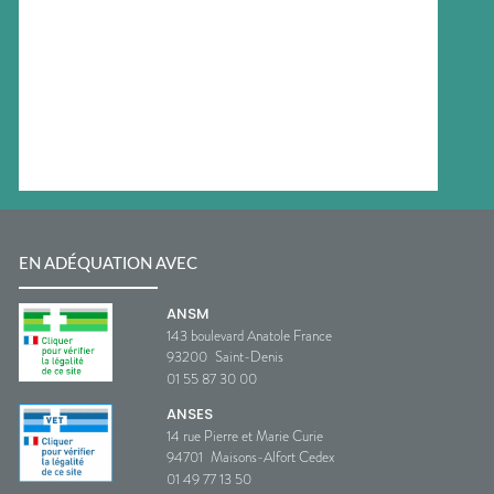
EN ADÉQUATION AVEC
ANSM
143 boulevard Anatole France
93200
Saint-Denis
01 55 87 30 00
ANSES
14 rue Pierre et Marie Curie
94701
Maisons-Alfort Cedex
01 49 77 13 50