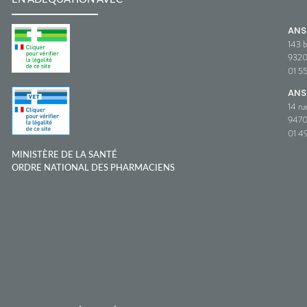
AN
143 b
932
01 5
ANS
14 ru
9470
01 49
MINISTÈRE DE LA SANTÉ
ORDRE NATIONAL DES PHARMACIENS