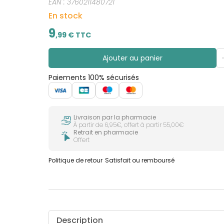
EAN :
3760211480721
En stock
9
,
99
€ TTC
Ajouter au panier
Paiements 100% sécurisés
Livraison par la pharmacie
À partir de 6,95€, offert à partir 55,00€
Retrait en pharmacie
Offert
Politique de retour
Satisfait ou remboursé
Description