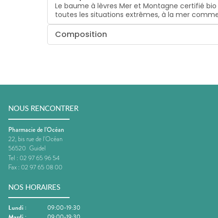
Le baume à lèvres Mer et Montagne certifié bio
toutes les situations extrêmes, à la mer comm
Composition
NOUS RENCONTRER
Pharmacie de l'Océan
22, bis rue de l'Océan
56520
Guidel
Tel :
02 97 65 96 54
Fax :
02 97 65 08 00
NOS HORAIRES
Lundi
:
09:00-19:30
Mardi
:
09:00-19:30