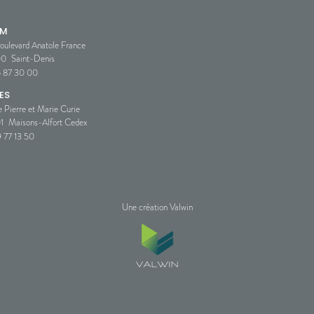
SM
oulevard Anatole France
00
Saint-Denis
5 87 30 00
ES
e Pierre et Marie Curie
1
Maisons-Alfort Cedex
 77 13 50
Une création Valwin