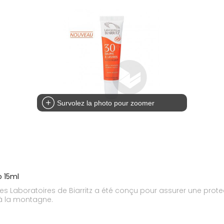
Survolez la photo pour zoomer
o 15ml
es Laboratoires de Biarritz a été conçu pour assurer une prot
 à la montagne.