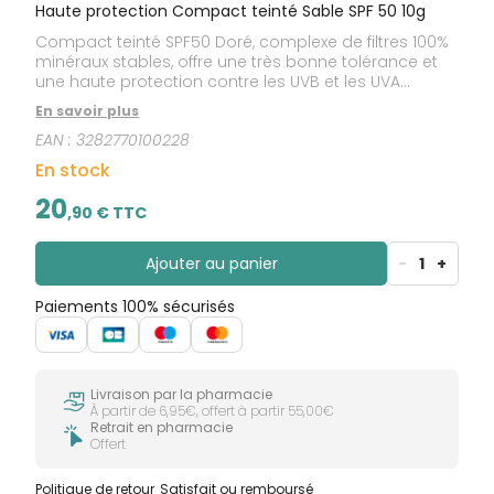
Haute protection Compact teinté Sable SPF 50 10g
Compact teinté SPF50 Doré, complexe de filtres 100%
minéraux stables, offre une très bonne tolérance et
une haute protection contre les UVB et les UVA
(courts et longs). Spécifiquement formulé pour les
En savoir plus
peaux sensibles à intolérantes, il permet de masquer
EAN :
3282770100228
les imperfections cutanées. Il maquille les peaux
dont la pigmentation est irrégulière, pour un teint
En stock
naturel, homogène et mat. La Provitamine E (Pré-
tocophéryl), puissant antioxydant, ajoute une
20
,
90
€ TTC
protection cellulaire contre les radicaux libres.
Ajouter au panier
-
1
+
Paiements 100% sécurisés
Livraison par la pharmacie
À partir de 6,95€, offert à partir 55,00€
Retrait en pharmacie
Offert
Politique de retour
Satisfait ou remboursé