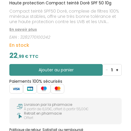
Haute protection Compact teinté Doré SPF 50 10g
Compact teinté SPF50 Doré, complexe de filtres 100%
minéraux stables, offre une très bonne tolérance et
une haute protection contre les UVB et les UVA
(courts et longs). Spécifiquement formulé pour les
En savoir plus
peaux sensibles à intolérantes, il permet de masquer
EAN :
3282770100242
les imperfections cutanées. Il maquille les peaux
dont la pigmentation est irrégulière, pour un teint
En stock
naturel, homogène et mat. La Provitamine E (Pré-
tocophéryl), puissant antioxydant, ajoute une
22
,
99
€ TTC
protection cellulaire contre les radicaux libres.
Ajouter au panier
-
1
+
Paiements 100% sécurisés
Livraison par la pharmacie
À partir de 6,95€, offert à partir 55,00€
Retrait en pharmacie
Offert
Politique de retour
Satisfait ou remboursé