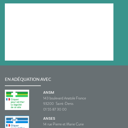
EN ADÉQUATION AVEC
ANSM
143 boulevard Anatole France
93200
Saint-Denis
01 55 87 30 00
ANSES
14 rue Pierre et Marie Curie