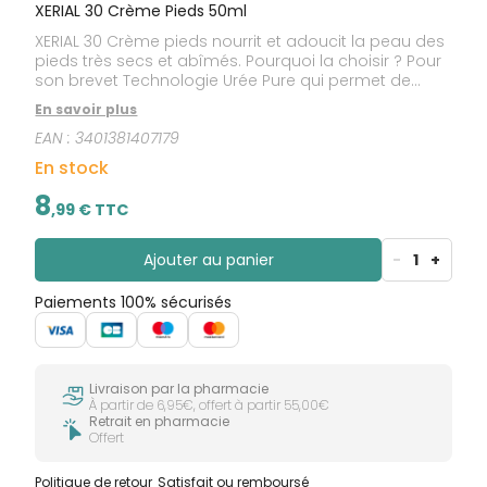
XERIAL 30 Crème Pieds 50ml
XERIAL 30 Crème pieds nourrit et adoucit la peau des
pieds très secs et abîmés. Pourquoi la choisir ? Pour
son brevet Technologie Urée Pure qui permet de
prévenir l’apparition de callosités tout en nourrissant
En savoir plus
et adoucissant la peau des pieds très secs et
EAN :
3401381407179
abîmés.
En stock
8
,
99
€ TTC
Ajouter au panier
-
1
+
Paiements 100% sécurisés
Livraison par la pharmacie
À partir de 6,95€, offert à partir 55,00€
Retrait en pharmacie
Offert
Politique de retour
Satisfait ou remboursé