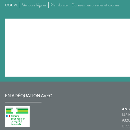
CGUVL
Mentions légales
Plan du site
Données personnelles et cookies
EN ADÉQUATION AVEC
AN
143 b
932
01 5