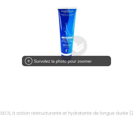
Survolez la photo pour zoomer
ECS, à action restructurante et hydratante de longue durée (24