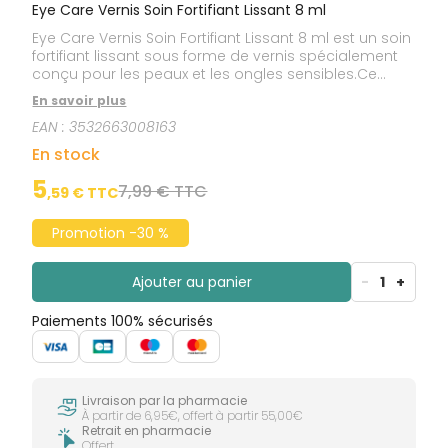
Eye Care Vernis Soin Fortifiant Lissant 8 ml
Eye Care Vernis Soin Fortifiant Lissant 8 ml est un soin
fortifiant lissant sous forme de vernis spécialement
conçu pour les peaux et les ongles sensibles.Ce
vernis soin est particulièrement efficace pour les
En savoir plus
ongles abimés et striés. Il contient des oligo-
EAN :
3532663008163
éléments tel que le Mica Titane qui a un effet lissant
sur les ongles, ainsi que de la Vitamine E et du
En stock
Silicium qui permettent de fortifier les ongles.Testé
sous contrôle dermatologique.
5
7,99 € TTC
,
59
€ TTC
Promotion -30 %
Ajouter au panier
-
1
+
Paiements 100% sécurisés
Livraison par la pharmacie
À partir de 6,95€, offert à partir 55,00€
Retrait en pharmacie
Offert