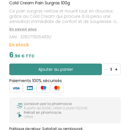
Cold Cream Pain Surgras 100g
Ce pain surgras nettoie et nourrit tout en douceur,
grâce au Cold Cream qui procure à la peau une
sensation immédiate de confort et de souplesse. Un
soin lavant doux, qui respecte la barrière cutanée et
En savoir plus
protège les peaux sensibles sèches et très sèches
EAN :
3282779254892
du visage et du corps, avec un parfum léger et une
mousse onctueuse. Il est parfaitement adapté aussi
En stock
à la toilette intime externe. pH neutre.
6
,
90
€ TTC
Ajouter au panier
-
1
+
Paiements 100% sécurisés
Livraison par la pharmacie
À partir de 6,95€, offert à partir 55,00€
Retrait en pharmacie
Offert
Politique de retour
Satisfait ou remboursé