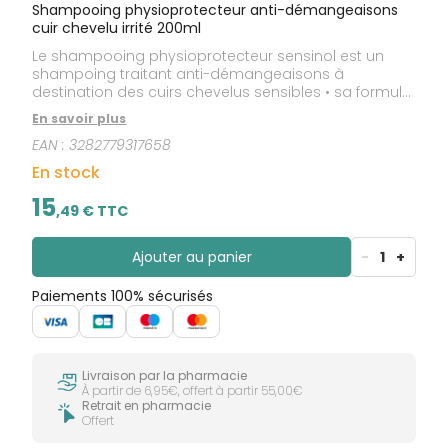
Shampooing physioprotecteur anti-démangeaisons
cuir chevelu irrité 200ml
Le shampooing physioprotecteur sensinol est un
shampoing traitant anti-démangeaisons à
destination des cuirs chevelus sensibles • sa formule
enrichie en polidocanol permet de calmer les
En savoir plus
sensations de démangeaisons et apaise le cuir
EAN :
3282779317658
chevelu dès la première application • un shampoing
doux, sans alcool ni parfum pour une très haute
En stock
tolérance.
15
,
49
€ TTC
Ajouter au panier
-
1
+
Paiements 100% sécurisés
Livraison par la pharmacie
À partir de 6,95€, offert à partir 55,00€
Retrait en pharmacie
Offert