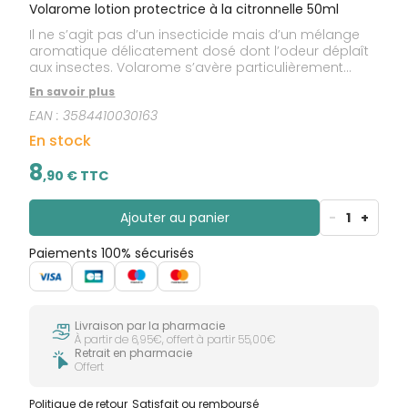
Volarome lotion protectrice à la citronnelle 50ml
Il ne s’agit pas d’un insecticide mais d’un mélange
aromatique délicatement dosé dont l’odeur déplaît
aux insectes. Volarome s’avère particulièrement
efficace dans les régions chaudes et humides, mais
En savoir plus
aussi l’été, en forêt, près des rivières et en bord de
EAN :
3584410030163
mer.
En stock
8
,
90
€ TTC
Ajouter au panier
-
1
+
Paiements 100% sécurisés
Livraison par la pharmacie
À partir de 6,95€, offert à partir 55,00€
Retrait en pharmacie
Offert
Politique de retour
Satisfait ou remboursé