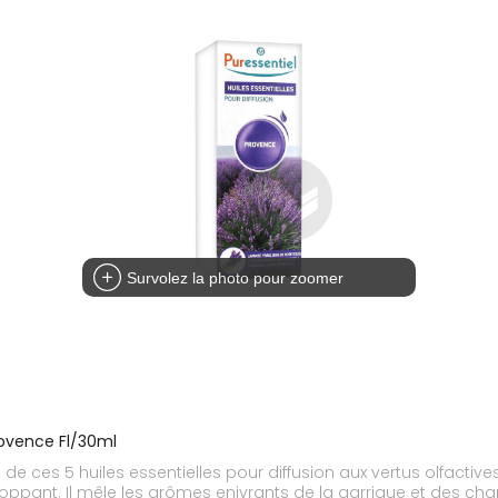
Survolez la photo pour zoomer
provence Fl/30ml
le de ces 5 huiles essentielles pour diffusion aux vertus olfacti
loppant. Il mêle les arômes enivrants de la garrigue et des c