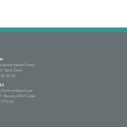
SM
oulevard Anatole France
00
Saint-Denis
5 87 30 00
ES
e Pierre et Marie Curie
1
Maisons-Alfort Cedex
 77 13 50