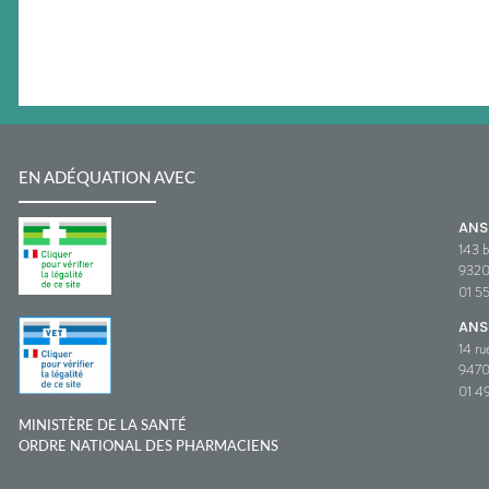
EN ADÉQUATION AVEC
AN
143 b
932
01 5
ANS
14 ru
9470
01 49
MINISTÈRE DE LA SANTÉ
ORDRE NATIONAL DES PHARMACIENS