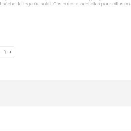
nt sécher le linge au soleil. Ces huiles essentielles pour diffusio
-
1
+