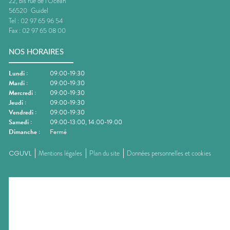
22, bis rue de l'Océan
56520
Guidel
Tel :
02 97 65 96 54
Fax :
02 97 65 08 00
NOS HORAIRES
Lundi
:
09:00-19:30
Mardi
:
09:00-19:30
Mercredi
:
09:00-19:30
Jeudi
:
09:00-19:30
Vendredi
:
09:00-19:30
Samedi
:
09:00-13:00, 14:00-19:00
Dimanche
:
Fermé
CGUVL
Mentions légales
Plan du site
Données personnelles et cookies