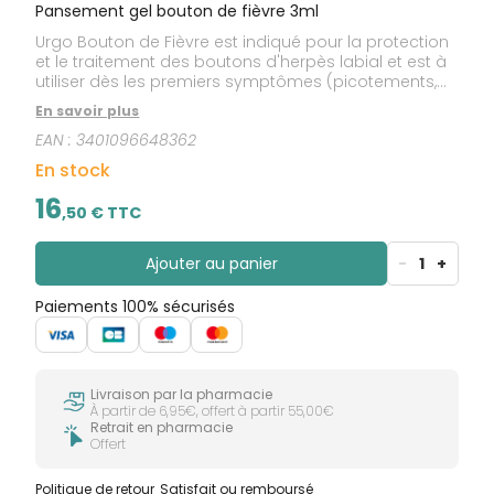
Pansement gel bouton de fièvre 3ml
Urgo Bouton de Fièvre est indiqué pour la protection
et le traitement des boutons d'herpès labial et est à
utiliser dès les premiers symptômes (picotements,
démangeaisons, brûlures ) jusqu'à disparition
En savoir plus
complète du bouton. Urgo Bouton de fièvre est un
EAN :
3401096648362
filmogel® : il forme un film traitant, discret et isolant,
efficace à tous les stades du bouton de fièvre
En stock
16
,
50
€ TTC
Ajouter au panier
-
1
+
Paiements 100% sécurisés
Livraison par la pharmacie
À partir de 6,95€, offert à partir 55,00€
Retrait en pharmacie
Offert
Politique de retour
Satisfait ou remboursé