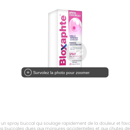
Survolez la photo pour zoomer
n spray buccal qui soulage rapidement de la douleur et favori
sions buccales dues aux morsures accidentelles et aux chutes des