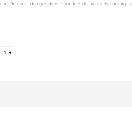
 sur l'intérieur des gencives. Il contient de l'Acide Hyaluroniqu
oriser la cicatrisation des aphtes et des lésions buccales tou
-
1
+