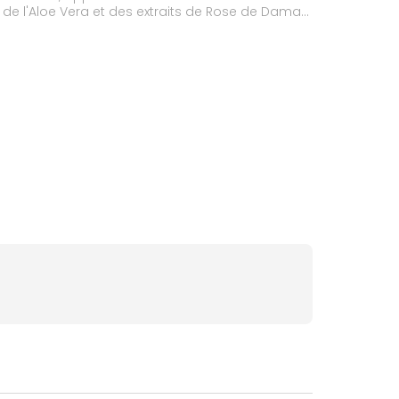
e, de l'Aloe Vera et des extraits de Rose de Damas.
t en réduisant la durée de leur apparition.