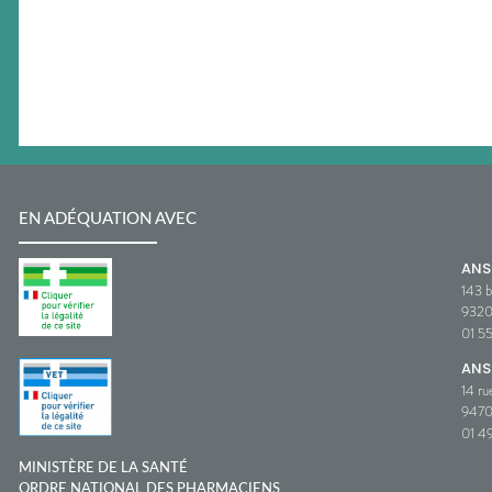
EN ADÉQUATION AVEC
AN
143 b
932
01 5
ANS
14 ru
9470
01 49
MINISTÈRE DE LA SANTÉ
ORDRE NATIONAL DES PHARMACIENS