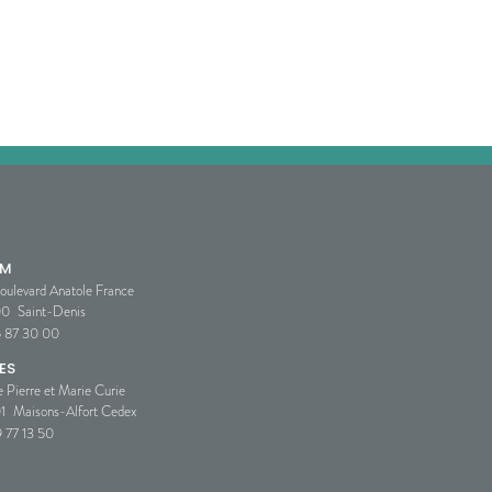
SM
oulevard Anatole France
00
Saint-Denis
5 87 30 00
ES
e Pierre et Marie Curie
1
Maisons-Alfort Cedex
 77 13 50