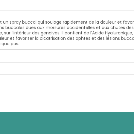
un spray buccal qui soulage rapidement de la douleur et favorise
ions buccales dues aux morsures accidentelles et aux chutes des 
 sur l'intérieur des gencives. Il contient de l'Acide Hyaluronique,
ur et favoriser la cicatrisation des aphtes et des lésions bucca
pique pas.