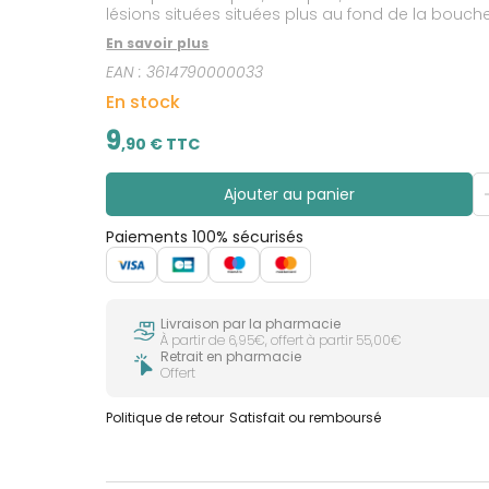
lésions situées situées plus au fond de la bouche,
Ce spray va rapidement soulager la douleur et fav
En savoir plus
Formulé sans alcool, sans sucre. Ne pique pas.
EAN :
3614790000033
En stock
9
,
90
€ TTC
Ajouter au panier
Paiements 100% sécurisés
Livraison par la pharmacie
À partir de 6,95€, offert à partir 55,00€
Retrait en pharmacie
Offert
Politique de retour
Satisfait ou remboursé