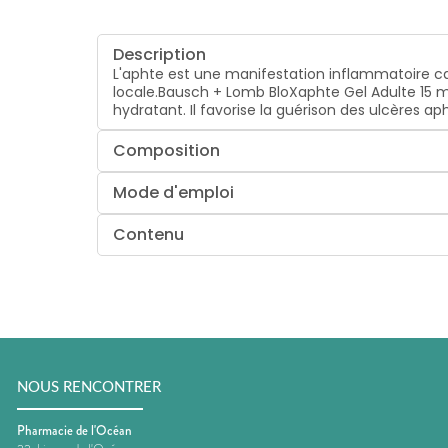
Description
L'aphte est une manifestation inflammatoire ca
locale.Bausch + Lomb BloXaphte Gel Adulte 15 ml
hydratant. Il favorise la guérison des ulcères a
Composition
Mode d'emploi
Contenu
NOUS RENCONTRER
Pharmacie de l'Océan