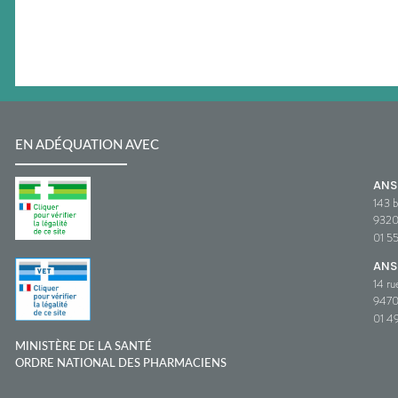
EN ADÉQUATION AVEC
AN
143 b
932
01 5
ANS
14 ru
9470
01 49
MINISTÈRE DE LA SANTÉ
ORDRE NATIONAL DES PHARMACIENS