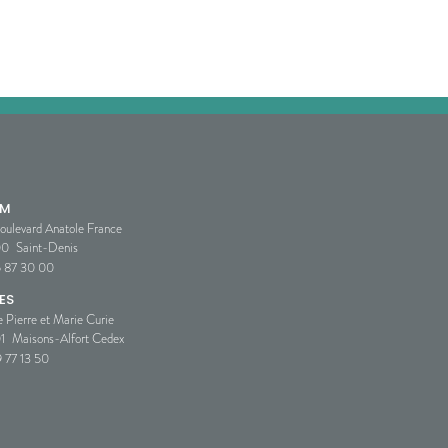
SM
oulevard Anatole France
00
Saint-Denis
5 87 30 00
ES
e Pierre et Marie Curie
1
Maisons-Alfort Cedex
 77 13 50