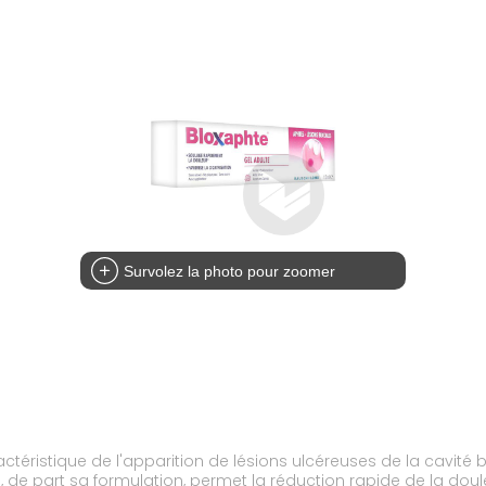
Survolez la photo pour zoomer
actéristique de l'apparition de lésions ulcéreuses de la cavi
 de part sa formulation, permet la réduction rapide de la doule