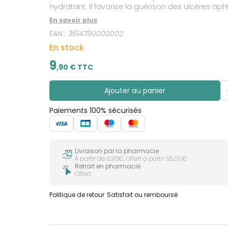
hydratant. Il favorise la guérison des ulcères aph
En savoir plus
EAN :
3614790000002
En stock
9
,
90
€ TTC
Ajouter au panier
Paiements 100% sécurisés
Livraison par la pharmacie
À partir de 6,95€, offert à partir 55,00€
Retrait en pharmacie
Offert
Politique de retour
Satisfait ou remboursé