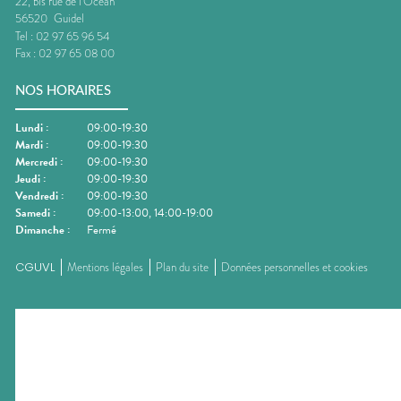
22, bis rue de l'Océan
56520
Guidel
Tel :
02 97 65 96 54
Fax :
02 97 65 08 00
NOS HORAIRES
Lundi
:
09:00-19:30
Mardi
:
09:00-19:30
Mercredi
:
09:00-19:30
Jeudi
:
09:00-19:30
Vendredi
:
09:00-19:30
Samedi
:
09:00-13:00, 14:00-19:00
Dimanche
:
Fermé
CGUVL
Mentions légales
Plan du site
Données personnelles et cookies