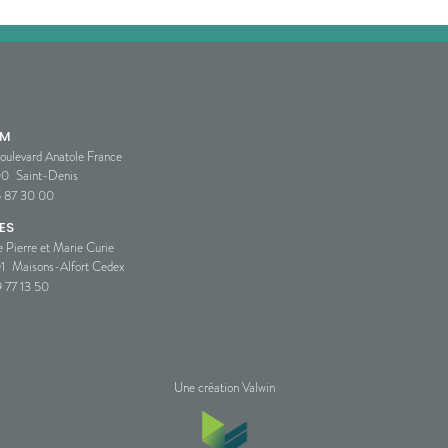
SM
oulevard Anatole France
00
Saint-Denis
5 87 30 00
ES
e Pierre et Marie Curie
1
Maisons-Alfort Cedex
 77 13 50
Une création Valwin