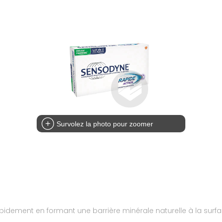
Survolez la photo pour zoomer
pidement en formant une barrière minérale naturelle à la surfac