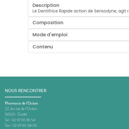
Description
Le Dentifrice Rapide action de Sensodyne, agit 
Composition
Mode d'emploi
Contenu
NOUS RENCONTRER
Pharmacie de l'Océan
22, bis rue de l'Océan
56520
Guidel
Tel :
02 97 65 96 54
Fax :
02 97 65 08 00