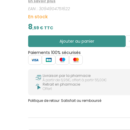
En savoir plus
EAN :
3094904751622
En stock
8
,
59
€ TTC
Ajouter au panier
Paiements 100% sécurisés
Livraison par la pharmacie
À partir de 6,95€, offert à partir 55,00€
Retrait en pharmacie
Offert
Politique de retour
Satisfait ou remboursé