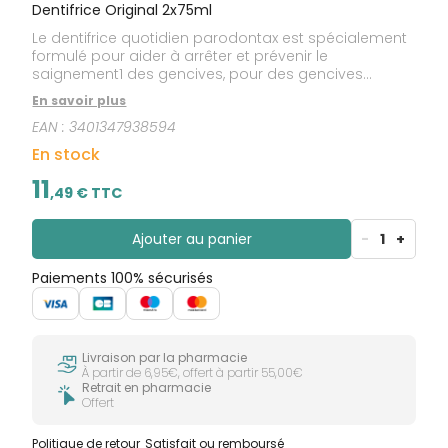
Dentifrice Original 2x75ml
Le dentifrice quotidien parodontax est spécialement
formulé pour aider à arrêter et prévenir le
saignement1 des gencives, pour des gencives
saines, des dents fortes et une haleine fraîche.
En savoir plus
EAN :
3401347938594
En stock
11
,
49
€ TTC
Ajouter au panier
-
1
+
Paiements 100% sécurisés
Livraison par la pharmacie
À partir de 6,95€, offert à partir 55,00€
Retrait en pharmacie
Offert
Politique de retour
Satisfait ou remboursé