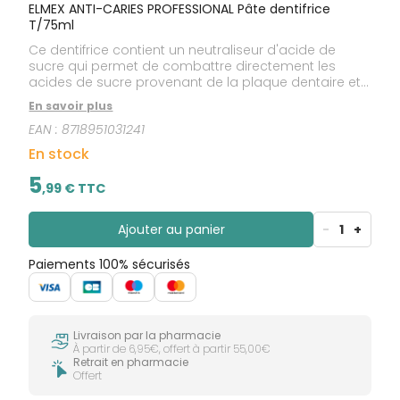
ELMEX ANTI-CARIES PROFESSIONAL Pâte dentifrice
T/75ml
Ce dentifrice contient un neutraliseur d'acide de
sucre qui permet de combattre directement les
acides de sucre provenant de la plaque dentaire et
qui causent de nombreuses caries. Il contient
En savoir plus
également du fluorure et du calcium, qui, combinés
EAN :
8718951031241
reminéralisent les dents et les rendent plus fortes.
Cliniquement prouvé.
En stock
5
,
99
€ TTC
Ajouter au panier
-
1
+
Paiements 100% sécurisés
Livraison par la pharmacie
À partir de 6,95€, offert à partir 55,00€
Retrait en pharmacie
Offert