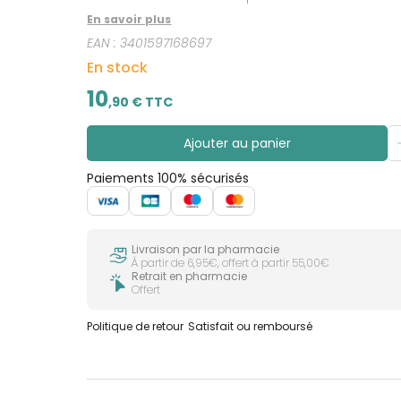
En savoir plus
EAN :
3401597168697
En stock
10
,
90
€ TTC
Ajouter au panier
Paiements 100% sécurisés
Livraison par la pharmacie
À partir de 6,95€, offert à partir 55,00€
Retrait en pharmacie
Offert
Politique de retour
Satisfait ou remboursé