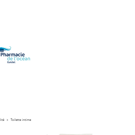
lité
>
Toilette intime