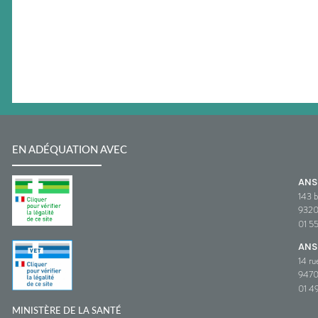
EN ADÉQUATION AVEC
AN
143 b
932
01 5
ANS
14 ru
9470
01 49
MINISTÈRE DE LA SANTÉ