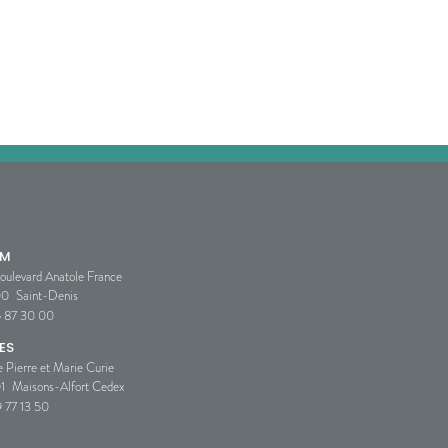
SM
oulevard Anatole France
00
Saint-Denis
5 87 30 00
ES
e Pierre et Marie Curie
1
Maisons-Alfort Cedex
 77 13 50