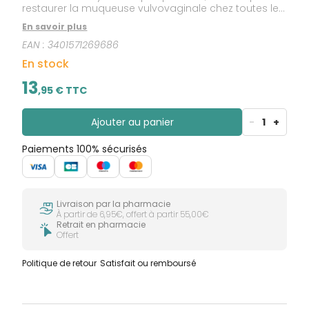
restaurer la muqueuse vulvovaginale chez toutes les
femmes, quel que soit leur âge.
En savoir plus
EAN :
3401571269686
En stock
13
,
95
€ TTC
Ajouter au panier
-
1
+
Paiements 100% sécurisés
Livraison par la pharmacie
À partir de 6,95€, offert à partir 55,00€
Retrait en pharmacie
Offert
Politique de retour
Satisfait ou remboursé