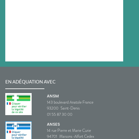
EN ADÉQUATION AVEC
ANSM
143 boulevard Anatole France
93200
Saint-Denis
01 55 87 30 00
ANSES
14 rue Pierre et Marie Curie
94701
Maisons-Alfort Cedex