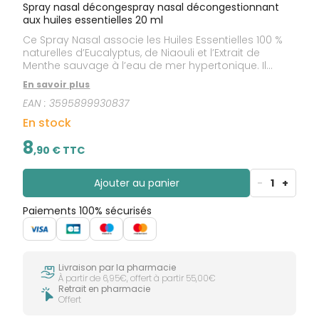
Spray nasal décongespray nasal décongestionnant
aux huiles essentielles 20 ml
Ce Spray Nasal associe les Huiles Essentielles 100 %
naturelles d’Eucalyptus, de Niaouli et l’Extrait de
Menthe sauvage à l’eau de mer hypertonique. Il
décongestionne et aide à purifier les voies nasales
En savoir plus
sans les assécher. Il fluidifie les sécrétions nasales
EAN :
3595899930837
pour faciliter leur évacuation contribuant ainsi à
éliminer les virus et bactéries tout en évitant la
En stock
propagation de l’infection. L’Extrait de Menthe
sauvage apporte une sensation de fraîcheur
8
,
90
€ TTC
immédiate. Produit utilisé en traitement
symptomatique de la congestion nasale,
notamment en cas de rhume, rhinosinusite, ou rhinite
Ajouter au panier
-
1
+
allergique.
Paiements 100% sécurisés
Livraison par la pharmacie
À partir de 6,95€, offert à partir 55,00€
Retrait en pharmacie
Offert