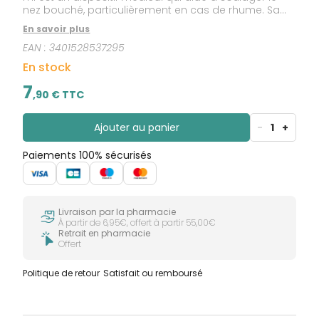
nez bouché, particulièrement en cas de rhume. Sa
formule unique combine : - une solution saline
En savoir plus
hypertonique concentrée à 3% : elle aide à
EAN :
3401528537295
déboucher le nez, - du dexpanthénol : il contribue à
l'hydratation de la muqueuse nasale, - du menthol : il
En stock
offre un effet rafraîchissant, - des huiles essentielles
de thym et d'eucalyptus dérivés de pin. Sans
7
,
90
€ TTC
conservateur. Sans gaz propulseur.
Ajouter au panier
-
1
+
Paiements 100% sécurisés
Livraison par la pharmacie
À partir de 6,95€, offert à partir 55,00€
Retrait en pharmacie
Offert
Politique de retour
Satisfait ou remboursé